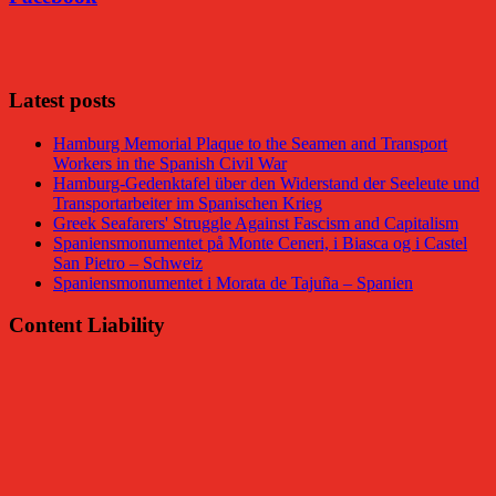
Facebook
Latest posts
Hamburg Memorial Plaque to the Seamen and Transport
Workers in the Spanish Civil War
Hamburg-Gedenktafel über den Widerstand der Seeleute und
Transportarbeiter im Spanischen Krieg
Greek Seafarers' Struggle Against Fascism and Capitalism
Spaniensmonumentet på Monte Ceneri, i Biasca og i Castel
San Pietro – Schweiz
Spaniensmonumentet i Morata de Tajuña – Spanien
Content Liability