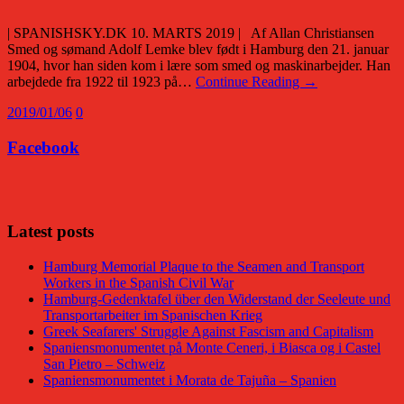
| SPANISHSKY.DK 10. MARTS 2019 | Af Allan Christiansen
Smed og sømand Adolf Lemke blev født i Hamburg den 21. januar
1904, hvor han siden kom i lære som smed og maskinarbejder. Han
arbejdede fra 1922 til 1923 på…
Continue Reading →
2019/01/06
0
Facebook
Facebook
Latest posts
Hamburg Memorial Plaque to the Seamen and Transport
Workers in the Spanish Civil War
Hamburg-Gedenktafel über den Widerstand der Seeleute und
Transportarbeiter im Spanischen Krieg
Greek Seafarers' Struggle Against Fascism and Capitalism
Spaniensmonumentet på Monte Ceneri, i Biasca og i Castel
San Pietro – Schweiz
Spaniensmonumentet i Morata de Tajuña – Spanien