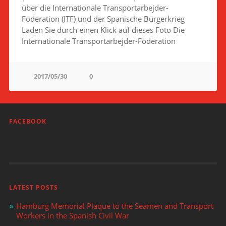
über die Internationale Transportarbejder-
Föderation (ITF) und der Spanische Bürgerkrieg
Laden Sie durch einen Klick auf dieses Foto Die
Internationale Transportarbejder-Föderation
2017/05/30
0
FACEBOOK
Facebook
LATEST POSTS
Hamburg Memorial Plaque to the Seamen and Transport
Workers in the Spanish Civil War