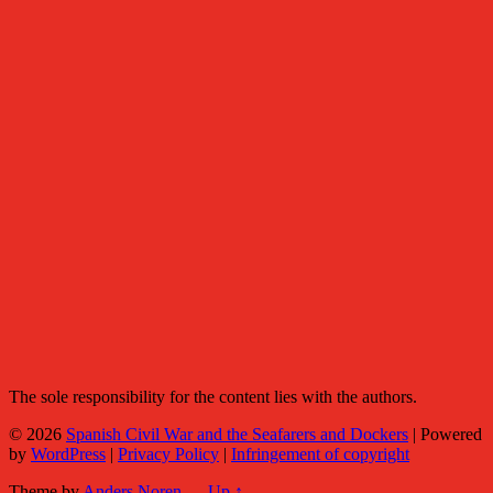
The sole responsibility for the content lies with the authors.
© 2026
Spanish Civil War and the Seafarers and Dockers
|
Powered
by
WordPress
|
Privacy Policy
|
Infringement of copyright
Theme by
Anders Noren
—
Up ↑