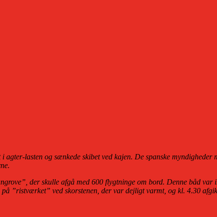
i agter-lasten og sænkede skibet ved kajen. De spanske myndigheder me
rne.
tangrove”, der skulle afgå med 600 flygtninge om bord. Denne båd var i
å ”ristværket” ved skorstenen, der var dejligt varmt, og kl. 4.30 afgik 