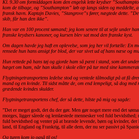
Kl. 9.30 om formiddagen kom den engelsk lette krydser ”Southampton” t
kom de tilbage, og ”Southampton” løb op langs siden og meddelte, at Fr
fransk havn. Kaptajn Davies, ”Stangrove”s fører, nægtede dette. ”Det
skib, får han den ikke”.
Han var en 100 procent sømand; jeg kom senere til at sejle under ha
franske krydsers kanoner, og kursen blev sat mod den franske kyst.
Om dagen havde jeg haft en oplevelse, som jeg her vil fortælle: En 
rensede hun hans ansigt for blod, der var sivet ud af hans næse og m
Hun rettede på hans tøj og gjorde ham så pænt i stand, som det under
hæget om ham, når han skulle i skole eller på tur med sine kammerat
Flygtningetransportens ledelse stod og ventede tålmodigt på at få dren
mand og en kvinde. Til sidst måtte de, om end lempeligt, så dog med 
grædende kvindes skulder.
Flygtningetransportens chef, der så dette, hilste på mig og sagde:
”Det er meget godt, det du der gør. Men gør noget mere end det sømand.
morges, ligger sårede og lemlæstede mennesker ved fuld bevidsthed; 
fuld bevidsthed og venter på at brænde levende, børn og kvinder, der k
land, til England og Frankrig, til alle dem, der nu ser passivt på Span
Og turen kom jo også til os!