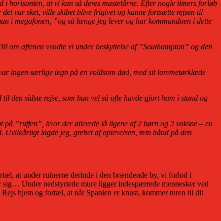
i horisonten, at vi kun så deres mastetårne. Efter nogle timers forløb
var sket, ville skibet blive frigivet og kunne fortsætte rejsen til
e han i megafonen, ”og så længe jeg lever og har kommandoen i dette
7.30 om aftenen vendte vi under beskyttelse af ”Southampton” og den
r var ingen særlige tegn på en voldsom død, med sit lommetørklæde
l den sidste rejse, som hun vel så ofte havde gjort ham i stand og
gt på ”ruffen”, hvor der allerede lå ligene af 2 børn og 2 voksne – en
 Uvilkårligt lagde jeg, grebet af oplevelsen, min hånd på den
rtæl, at under ruinerne derinde i den brændende by, vi forlod i
rmer sig… Under nedstyrtede mure ligger indespærrede mennesker ved
Rejs hjem og fortæl, at når Spanien er knust, kommer turen til dit