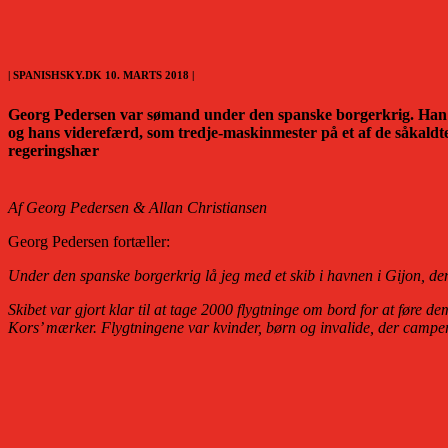
| SPANISHSKY.DK 10. MARTS 2018 |
Georg Pedersen var sømand under den spanske borgerkrig. Han skre
og hans viderefærd, som tredje-maskinmester på et af de såkaldt
regeringshær
Af Georg Pedersen & Allan Christiansen
Georg Pedersen fortæller:
Under den spanske borgerkrig lå jeg med et skib i havnen i Gijon, den
Skibet var gjort klar til at tage 2000 flygtninge om bord for at føre 
Kors’ mærker. Flygtningene var kvinder, børn og invalide, der campe