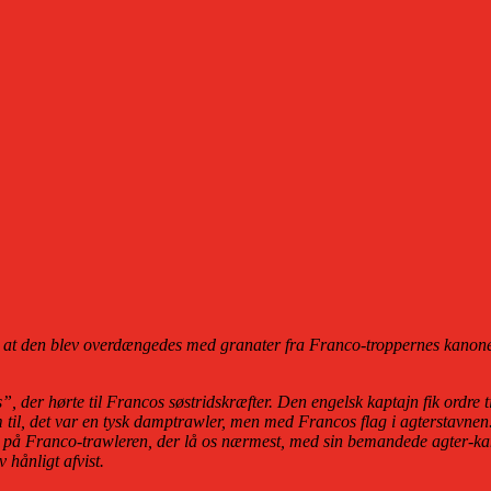
d at den blev overdængedes med granater fra Franco-troppernes kanone
, der hørte til Francos søstridskræfter. Den engelsk kaptajn fik ordre til 
til, det var en tysk damptrawler, men med Francos flag i agterstavnen. 
 på Franco-trawleren, der lå os nærmest, med sin bemandede agter-kanon
 hånligt afvist.