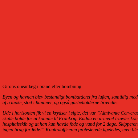
Girons olieanlæg i brand efter bombning
Byen og havnen blev bestandigt bombarderet fra luften, samtidig me
af 5 tanke, stod i flammer, og også gasbeholderne brændte.
Ude i horisonten fik vi en krydser i sigte, det var ”Almivante Cerveras”
skulle holde for at komme til Frankrig. Endnu en armeret trawler kom 
hospitalsskib og at han kun havde føde og vand for 2 dage. Skipperen
ingen brug for føde!” Kontrolofficeren protesterede ligeledes, men blev