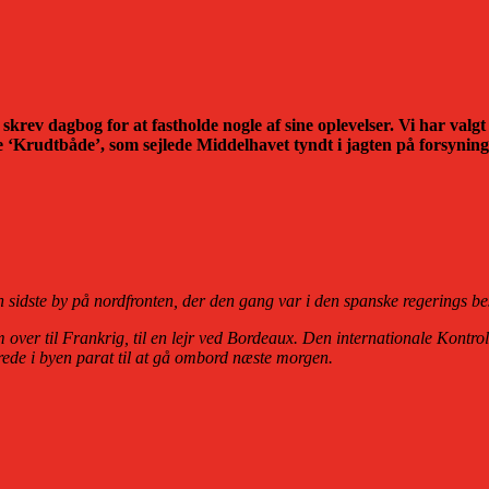
v dagbog for at fastholde nogle af sine oplevelser. Vi har valgt 
e ‘Krudtbåde’, som sejlede Middelhavet tyndt i jagten på forsynin
 sidste by på nordfronten, der den gang var i den spanske regerings be
dem over til Frankrig, til en lejr ved Bordeaux. Den internationale Kontr
rede i byen parat til at gå ombord næste morgen.