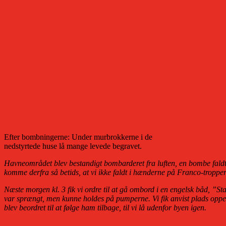
Efter bombningerne: Under murbrokkerne i de
nedstyrtede huse lå mange levede begravet.
Havneområdet blev bestandigt bombarderet fra luften, en bombe faldt 
komme derfra så betids, at vi ikke faldt i hænderne på Franco-troppe
Næste morgen kl. 3 fik vi ordre til at gå ombord i en engelsk båd, ”S
var sprængt, men kunne holdes på pumperne. Vi fik anvist plads oppe p
blev beordret til at følge ham tilbage, til vi lå udenfor byen igen.