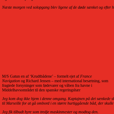
Næste morgen ved solopgang blev ligene af de døde sænket og efter høj
M/S Gatun en af ‘Krudtbådene’ – formelt ejet af
France
Navigation
og Richard Jensen – med international besætning, som
fragtede forsyninger som fødevarer og våben fra havne i
Middelhavsområdet til den spanske regeringshær
Jeg kom dog ikke hjem i denne omgang. Kaptajnen på det sænkede skib t
til Marseille for at gå ombord i en større hurtiggående båd, der skulle
Jeg fik tilbudt hyre som tredje maskinmester og modtog den.