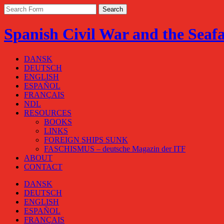
Spanish Civil War and the Seaf
DANSK
DEUTSCH
ENGLISH
ESPAÑOL
FRANÇAIS
NDL
RESOURCES
BOOKS
LINKS
FOREIGN SHIPS SUNK
FASCHISMUS – deutsche Magazin der ITF
ABOUT
CONTACT
DANSK
DEUTSCH
ENGLISH
ESPAÑOL
FRANÇAIS