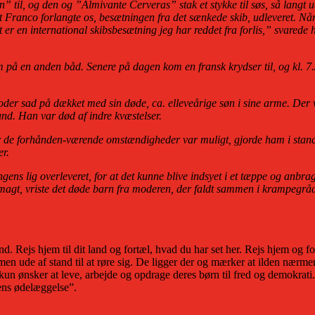
il, og den og ”Almivante Cerveras” stak et stykke til søs, så langt ud 
anco forlangte os, besætningen fra det sænkede skib, udleveret. Når det 
 er en international skibsbesætning jeg har reddet fra forlis,” svared
m på en anden båd. Senere på dagen kom en fransk krydser til, og kl. 
moder sad på dækket med sin døde, ca. elleveårige søn i sine arme. De
und. Han var død af indre kvæstelser.
 de forhånden-værende omstændigheder var muligt, gjorde ham i stand ti
er.
gens lig overleveret, for at det kunne blive indsyet i et tæppe og anbra
magt, vriste det døde barn fra moderen, der faldt sammen i krampegråd.
 Rejs hjem til dit land og fortæl, hvad du har set her. Rejs hjem og fo
men ude af stand til at røre sig. De ligger der og mærker at ilden næ
un ønsker at leve, arbejde og opdrage deres børn til fred og demokrati. 
iens ødelæggelse”.