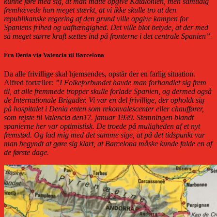
kunne føre med sig, at man måtte opgive Katalonien, men samtidig
fremhævede han meget stærkt, at vi ikke skulle tro at den
republikanske regering af den grund ville opgive kampen for
Spaniens frihed og uafhængighed. Det ville blot betyde, at der med
så meget større kraft sættes ind på fronterne i det centrale Spanien”.
Fra Denia via Valencia til Barcelona
Da alle frivillige skal hjemsendes, opstår der en farlig situation.
Alfred fortæller:
”I Folkeforbundet havde man forhandlet sig frem
til, at alle fremmede tropper skulle forlade Spanien, og dermed også
de Internationale Brigader. Vi var en del frivillige, der opholdt sig
på hospitalet i Denia enten som rekonvalescenter eller chauffører,
som rejste til Valencia den17. januar 1939. Stemningen blandt
spanierne her var optimistisk. De troede på muligheden af et nyt
fremstød. Og lad mig med det samme sige, at på det tidspunkt var
man begyndt at gøre sig klart, at Barcelona måske kunde falde en af
de første dage.