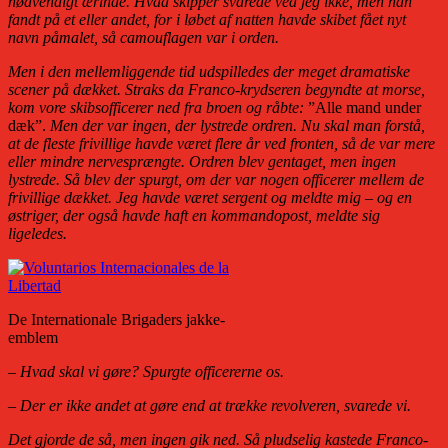
nødvendigt ærinde. Hvad skipper svarede ved jeg ikke, men han
fandt på et eller andet, for i løbet af natten havde skibet fået nyt
navn påmalet, så camouflagen var i orden.
Men i den mellemliggende tid udspilledes der meget dramatiske
scener på dækket. Straks da Franco-krydseren begyndte at morse,
kom vore skibsofficerer ned fra broen og råbte:
”Alle mand under
dæk”.
Men der var ingen, der lystrede ordren. Nu skal man forstå,
at de fleste frivillige havde været flere år ved fronten, så de var mere
eller mindre nervesprængte. Ordren blev gentaget, men ingen
lystrede. Så blev der spurgt, om der var nogen officerer mellem de
frivillige dækket. Jeg havde været sergent og meldte mig – og en
østriger, der også havde haft en kommandopost, meldte sig
ligeledes.
De Internationale Brigaders jakke-
emblem
– Hvad skal vi gøre? Spurgte officererne os.
– Der er ikke andet at gøre end at trække revolveren, svarede vi.
Det gjorde de så, men ingen gik ned. Så pludselig kastede Franco-