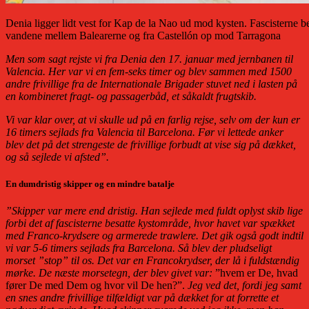
Denia ligger lidt vest for Kap de la Nao ud mod kysten. Fascisterne 
vandene mellem Balearerne og fra Castellón op mod Tarragona
Men som sagt rejste vi fra Denia den 17. januar med jernbanen til
Valencia. Her var vi en fem-seks timer og blev sammen med 1500
andre frivillige fra de Internationale Brigader stuvet ned i lasten på
en kombineret fragt- og passagerbåd, et såkaldt frugtskib.
Vi var klar over, at vi skulle ud på en farlig rejse, selv om der kun er
16 timers sejlads fra Valencia til Barcelona. Før vi lettede anker
blev det på det strengeste de frivillige forbudt at vise sig på dækket,
og så sejlede vi afsted”.
En dumdristig skipper og en mindre batalje
”Skipper var mere end dristig. Han sejlede med fuldt oplyst skib lige
forbi det af fascisterne besatte kystområde, hvor havet var spækket
med Franco-krydsere og armerede trawlere. Det gik også godt indtil
vi var 5-6 timers sejlads fra Barcelona. Så blev der pludseligt
morset ”stop” til os. Det var en Francokrydser, der lå i fuldstændig
mørke. De næste morsetegn, der blev givet var:
”hvem er De, hvad
fører De med Dem og hvor vil De hen?”.
Jeg ved det, fordi jeg samt
en snes andre frivillige tilfældigt var på dækket for at forrette et