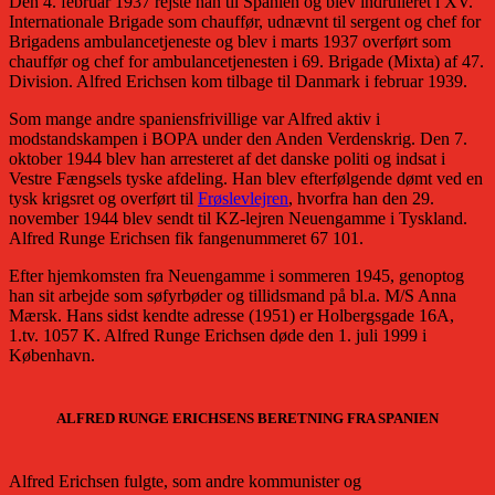
Den 4. februar 1937 rejste han til Spanien og blev indrulleret i XV.
Internationale Brigade som chauffør, udnævnt til sergent og chef for
Brigadens ambulancetjeneste og blev i marts 1937 overført som
chauffør og chef for ambulancetjenesten i 69. Brigade (Mixta) af 47.
Division. Alfred Erichsen kom tilbage til Danmark i februar 1939.
Som mange andre spaniensfrivillige var Alfred aktiv i
modstandskampen i BOPA under den Anden Verdenskrig. Den 7.
oktober 1944 blev han arresteret af det danske politi og indsat i
Vestre Fængsels tyske afdeling. Han blev efterfølgende dømt ved en
tysk krigsret og overført til
Frøslevlejren
, hvorfra han den 29.
november 1944 blev sendt til KZ-lejren Neuengamme i Tyskland.
Alfred Runge Erichsen fik fangenummeret 67 101.
Efter hjemkomsten fra Neuengamme i sommeren 1945, genoptog
han sit arbejde som søfyrbøder og tillidsmand på bl.a. M/S Anna
Mærsk. Hans sidst kendte adresse (1951) er Holbergsgade 16A,
1.tv. 1057 K. Alfred Runge Erichsen døde den 1. juli 1999 i
København.
ALFRED RUNGE ERICHSENS BERETNING FRA SPANIEN
Alfred Erichsen fulgte, som andre kommunister og