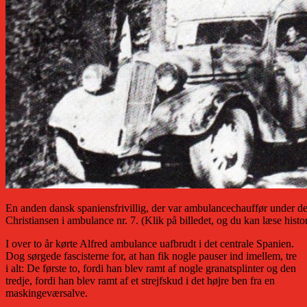
En anden dansk spaniensfrivillig, der var ambulancechauffør under 
Christiansen i ambulance nr. 7. (Klik på billedet, og du kan læse hist
I over to år kørte Alfred ambulance uafbrudt i det centrale Spanien.
Dog sørgede fascisterne for, at han fik nogle pauser ind imellem, tre
i alt: De første to, fordi han blev ramt af nogle granatsplinter og den
tredje, fordi han blev ramt af et strejfskud i det højre ben fra en
maskingeværsalve.