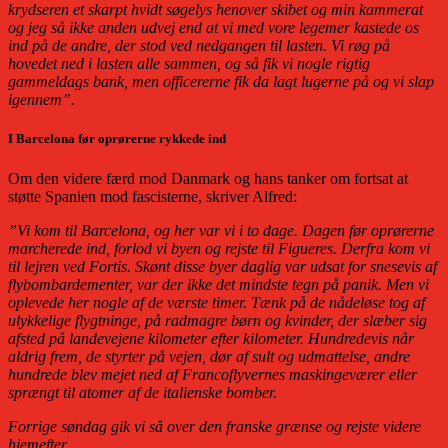
krydseren et skarpt hvidt søgelys henover skibet og min kammerat
og jeg så ikke anden udvej end at vi med vore legemer kastede os
ind på de andre, der stod ved nedgangen til lasten. Vi røg på
hovedet ned i lasten alle sammen, og så fik vi nogle rigtig
gammeldags bank, men officererne fik da lagt lugerne på og vi slap
igennem”.
I Barcelona før oprørerne rykkede ind
Om den videre færd mod Danmark og hans tanker om fortsat at
støtte Spanien mod fascisterne, skriver Alfred:
”Vi kom til Barcelona, og her var vi i to dage. Dagen før oprørerne
marcherede ind, forlod vi byen og rejste til Figueres. Derfra kom vi
til lejren ved Fortis. Skønt disse byer daglig var udsat for snesevis af
flybombardementer, var der ikke det mindste tegn på panik. Men vi
oplevede her nogle af de værste timer. Tænk på de nådeløse tog af
ulykkelige flygtninge, på radmagre børn og kvinder, der slæber sig
afsted på landevejene kilometer efter kilometer. Hundredevis når
aldrig frem, de styrter på vejen, dør af sult og udmattelse, andre
hundrede blev mejet ned af Francoflyvernes maskingeværer eller
sprængt til atomer af de italienske bomber.
Forrige søndag gik vi så over den franske grænse og rejste videre
hjemefter.