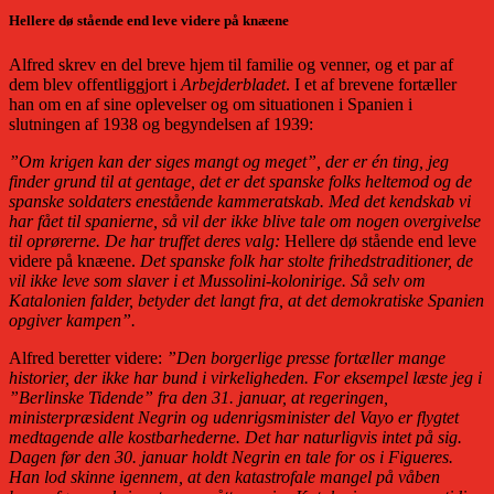
Hellere dø stående end leve videre på knæene
Alfred skrev en del breve hjem til familie og venner, og et par af
dem blev offentliggjort i
Arbejderbladet
. I et af brevene fortæller
han om en af sine oplevelser og om situationen i Spanien i
slutningen af 1938 og begyndelsen af 1939:
”Om krigen kan der siges mangt og meget”, der er én ting, jeg
finder grund til at gentage, det er det spanske folks heltemod og de
spanske soldaters enestående kammeratskab. Med det kendskab vi
har fået til spanierne, så vil der ikke blive tale om nogen overgivelse
til oprørerne. De har truffet deres valg:
Hellere dø stående end leve
videre på knæene.
Det spanske folk har stolte frihedstraditioner, de
vil ikke leve som slaver i et Mussolini-kolonirige. Så selv om
Katalonien falder, betyder det langt fra, at det demokratiske Spanien
opgiver kampen”.
Alfred beretter videre:
”Den borgerlige presse fortæller mange
historier, der ikke har bund i virkeligheden. For eksempel læste jeg i
”Berlinske Tidende” fra den 31. januar, at regeringen,
ministerpræsident Negrin og udenrigsminister del Vayo er flygtet
medtagende alle kostbarhederne. Det har naturligvis intet på sig.
Dagen før den 30. januar holdt Negrin en tale for os i Figueres.
Han lod skinne igennem, at den katastrofale mangel på våben