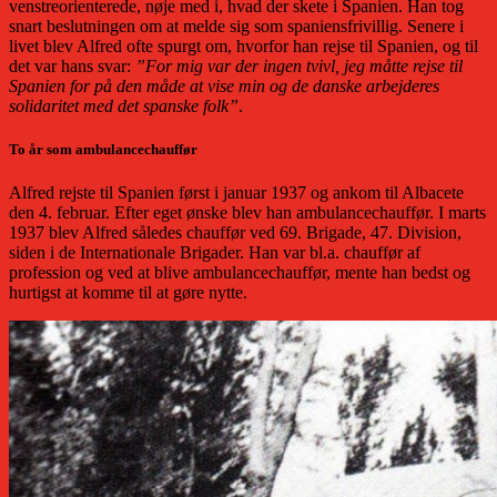
venstreorienterede, nøje med i, hvad der skete i Spanien. Han tog
snart beslutningen om at melde sig som spaniensfrivillig. Senere i
livet blev Alfred ofte spurgt om, hvorfor han rejse til Spanien, og til
det var hans svar:
”For mig var der ingen tvivl, jeg måtte rejse til
Spanien for på den måde at vise min og de danske arbejderes
solidaritet med det spanske folk”
.
To år som ambulancechauffør
Alfred rejste til Spanien først i januar 1937 og ankom til Albacete
den 4. februar. Efter eget ønske blev han ambulancechauffør. I marts
1937 blev Alfred således chauffør ved 69. Brigade, 47. Division,
siden i de Internationale Brigader. Han var bl.a. chauffør af
profession og ved at blive ambulancechauffør, mente han bedst og
hurtigst at komme til at gøre nytte.