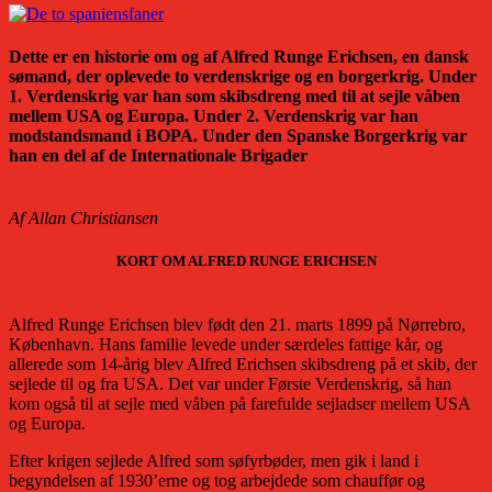
Dette er en historie om og af Alfred Runge Erichsen, en dansk
sømand, der oplevede to verdenskrige og en borgerkrig. Under
1. Verdenskrig var han som skibsdreng med til at sejle våben
mellem USA og Europa. Under 2. Verdenskrig var han
modstandsmand i BOPA. Under den Spanske Borgerkrig var
han en del af de Internationale Brigader
Af Allan Christiansen
KORT OM ALFRED RUNGE ERICHSEN
Alfred Runge Erichsen blev født den 21. marts 1899 på Nørrebro,
København. Hans familie levede under særdeles fattige kår, og
allerede som 14-årig blev Alfred Erichsen skibsdreng på et skib, der
sejlede til og fra USA. Det var under Første Verdenskrig, så han
kom også til at sejle med våben på farefulde sejladser mellem USA
og Europa.
Efter krigen sejlede Alfred som søfyrbøder, men gik i land i
begyndelsen af 1930’erne og tog arbejdede som chauffør og