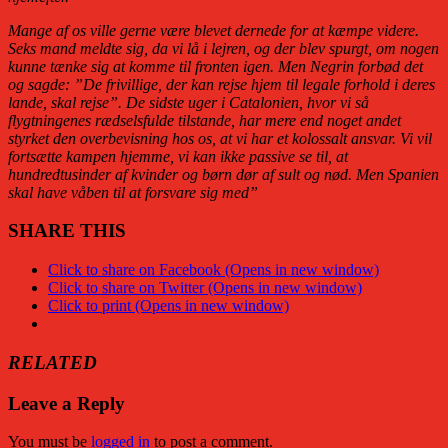
Mange af os ville gerne være blevet dernede for at kæmpe videre.
Seks mand meldte sig, da vi lå i lejren, og der blev spurgt, om nogen
kunne tænke sig at komme til fronten igen. Men Negrin forbød det
og sagde: ”De frivillige, der kan rejse hjem til legale forhold i deres
lande, skal rejse”. De sidste uger i Catalonien, hvor vi så
flygtningenes rædselsfulde tilstande, har mere end noget andet
styrket den overbevisning hos os, at vi har et kolossalt ansvar. Vi vil
fortsætte kampen hjemme, vi kan ikke passive se til, at
hundredtusinder af kvinder og børn dør af sult og nød. Men Spanien
skal have våben til at forsvare sig med”
SHARE THIS
Click to share on Facebook (Opens in new window)
Click to share on Twitter (Opens in new window)
Click to print (Opens in new window)
RELATED
Leave a Reply
You must be
logged in
to post a comment.