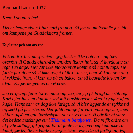
Bernhard Larsen, 1937
Kære kammerater!
Det er længe siden I har hørt fra mig. Så jeg vil nu fortælle jer lidt
om kampene på Guadalajara-fronten.
Kuglerne peb om ørerne
Vi kom fra Jarama-fronten – jeg husker ikke datoen – og blev
overført til Guadalajara-fronten, den ligger højt, så vi havde sne og
regn i to dage. Det var ikke morsomt at komme så højt til tops. De
første par dage så vi ikke noget til fascisterne, men så kom den dag
vi rykkede frem, vi kom op på en bakke, og så begyndte krigen for
alvor. Kuglerne peb os om ørerne.
Jeg er gruppefører for et maskingevær, og jeg fik bragt os i stilling.
Kort efter blev en dansker ved mit maskingevær såret i ryggen af en
kugle. Hans sår var dog ikke farligt, så vi blev liggende et stykke tid
og skød på fascisterne. Der faldt mange for vort maskingevær, men
vi har også en god førsteskytte, der er svensker. Vi går for at være
det bedste maskingevær i
Thälmann-bataljonen
. Da vi fik ordre om
at flytte stilling, gik jeg ud for at finde en ny, men jeg kom ikke så
langt, før jeg fik en kugle i ryggen. Såret var ikke så farligt, og jeg