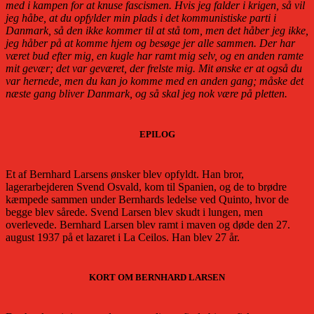
med i kampen for at knuse fascismen. Hvis jeg falder i krigen, så vil
jeg håbe, at du opfylder min plads i det kommunistiske parti i
Danmark, så den ikke kommer til at stå tom, men det håber jeg ikke,
jeg håber på at komme hjem og besøge jer alle sammen. Der har
været bud efter mig, en kugle har ramt mig selv, og en anden ramte
mit gevær; det var geværet, der frelste mig. Mit ønske er at også du
var hernede, men du kan jo komme med en anden gang; måske det
næste gang bliver Danmark, og så skal jeg nok være på pletten.
EPILOG
Et af Bernhard Larsens ønsker blev opfyldt. Han bror,
lagerarbejderen Svend Osvald, kom til Spanien, og de to brødre
kæmpede sammen under Bernhards ledelse ved Quinto, hvor de
begge blev sårede. Svend Larsen blev skudt i lungen, men
overlevede. Bernhard Larsen blev ramt i maven og døde den 27.
august 1937 på et lazaret i La Ceilos. Han blev 27 år.
KORT OM BERNHARD LARSEN