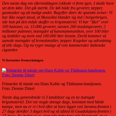
Den næste dag om eftermiddagen rykkede vi frem igen. I skulle have
set dem løbe. Det gik stærkt. De løb både fra geværer, tæpper,
gasmasker og alt muligt andet. Bagefter skrev de spanske aviser: Vi
har ikke noget imod, at Mussolini blander sig ind i borgerkrigen,
når han på den måde skaffer os krigsmateriel. Vi har ”fået” over
100 kanoner, ca. 15.000 geværer, næsten 200 maskingeværer, 2
millioner patroner, mængder af kanonammunition, over 100 biler
og lastbiler og mere end 100.000 liter benzin. Dertil kommer så
uanede mængder af levnedsmidler, tæpper. Kogekar og udrustning
af alle slags. Og nu ryger mange af vore kammerater italienske
cigaretter.
Vi fortsætter fremrykningen
Frimærke til minde om Hans Kahle og Thälmann-bataljonen.
Foto: Dennie Ditzel
Næste dag generobrede vi 3 landsbyer og en ny mængde
krigsmateriel. Det var nogle strenge dage, konstant med hårde
kampe, men nu er vi i hvil efter at have ligget ved Jarama-fronten i
27 dage derefter 3 dages hvil og så afsted til Guadalajara-fronten i
17 dage. Nu hviler vi os, men når dette brev når Danmark, er vi