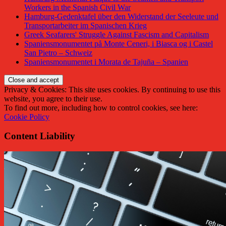
Workers in the Spanish Civil War
Hamburg-Gedenktafel über den Widerstand der Seeleute und
Transportarbeiter im Spanischen Krieg
Greek Seafarers' Struggle Against Fascism and Capitalism
Spaniensmonumentet på Monte Ceneri, i Biasca og i Castel
San Pietro – Schweiz
Spaniensmonumentet i Morata de Tajuña – Spanien
Privacy & Cookies: This site uses cookies. By continuing to use this
website, you agree to their use.
To find out more, including how to control cookies, see here:
Cookie Policy
Content Liability