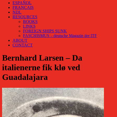
ESPAÑOL
FRANÇAIS
NDL
RESOURCES
BOOKS
LINKS
FOREIGN SHIPS SUNK
FASCHISMUS – deutsche Magazin der ITF
ABOUT
CONTACT
Bernhard Larsen – Da
italienerne fik klø ved
Guadalajara