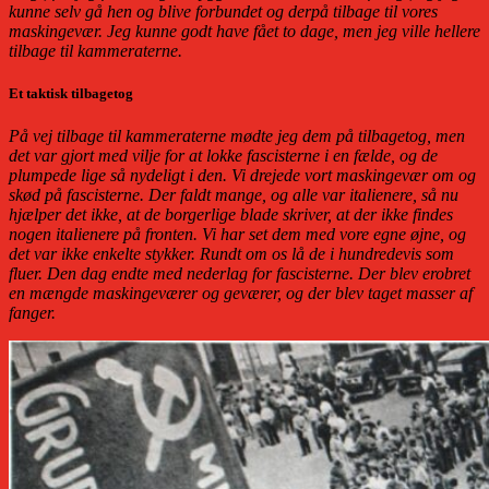
kunne selv gå hen og blive forbundet og derpå tilbage til vores
maskingevær. Jeg kunne godt have fået to dage, men jeg ville hellere
tilbage til kammeraterne.
Et taktisk tilbagetog
På vej tilbage til kammeraterne mødte jeg dem på tilbagetog, men
det var gjort med vilje for at lokke fascisterne i en fælde, og de
plumpede lige så nydeligt i den. Vi drejede vort maskingevær om og
skød på fascisterne. Der faldt mange, og alle var italienere, så nu
hjælper det ikke, at de borgerlige blade skriver, at der ikke findes
nogen italienere på fronten. Vi har set dem med vore egne øjne, og
det var ikke enkelte stykker. Rundt om os lå de i hundredevis som
fluer. Den dag endte med nederlag for fascisterne. Der blev erobret
en mængde maskingeværer og geværer, og der blev taget masser af
fanger.