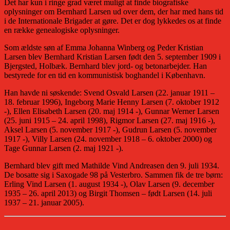
Det har kun i ringe grad været muligt at finde biografiske
oplysninger om Bernhard Larsen ud over dem, der har med hans tid
i de Internationale Brigader at gøre. Det er dog lykkedes os at finde
en række genealogiske oplysninger.
Som ældste søn af Emma Johanna Winberg og Peder Kristian
Larsen blev Bernhard Kristian Larsen født den 5. september 1909 i
Bjergsted, Holbæk. Bernhard blev jord- og betonarbejder. Han
bestyrede for en tid en kommunistisk boghandel i København.
Han havde ni søskende: Svend Osvald Larsen (22. januar 1911 –
18. februar 1996), Ingeborg Marie Henny Larsen (7. oktober 1912
-), Ellen Elisabeth Larsen (20. maj 1914 -), Gunnar Werner Larsen
(25. juni 1915 – 24. april 1998), Rigmor Larsen (27. maj 1916 -),
Aksel Larsen (5. november 1917 -), Gudrun Larsen (5. november
1917 -), Villy Larsen (24. november 1918 – 6. oktober 2000) og
Tage Gunnar Larsen (2. maj 1921 -).
Bernhard blev gift med Mathilde Vind Andreasen den 9. juli 1934.
De bosatte sig i Saxogade 98 på Vesterbro. Sammen fik de tre børn:
Erling Vind Larsen (1. august 1934 -), Olav Larsen (9. december
1935 – 26. april 2013) og Birgit Thomsen – født Larsen (14. juli
1937 – 21. januar 2005).