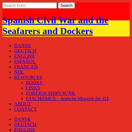
Spanish Civil War and the
Seafarers and Dockers
DANSK
DEUTSCH
ENGLISH
ESPAÑOL
FRANÇAIS
NDL
RESOURCES
BOOKS
LINKS
FOREIGN SHIPS SUNK
FASCHISMUS – deutsche Magazin der ITF
ABOUT
CONTACT
DANSK
DEUTSCH
ENGLISH