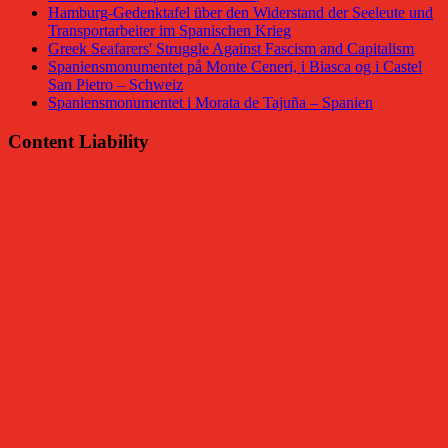
Hamburg-Gedenktafel über den Widerstand der Seeleute und
Transportarbeiter im Spanischen Krieg
Greek Seafarers' Struggle Against Fascism and Capitalism
Spaniensmonumentet på Monte Ceneri, i Biasca og i Castel
San Pietro – Schweiz
Spaniensmonumentet i Morata de Tajuña – Spanien
Content Liability