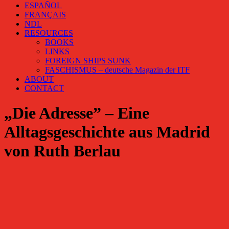
ESPAÑOL
FRANÇAIS
NDL
RESOURCES
BOOKS
LINKS
FOREIGN SHIPS SUNK
FASCHISMUS – deutsche Magazin der ITF
ABOUT
CONTACT
„Die Adresse” – Eine
Alltagsgeschichte aus Madrid
von Ruth Berlau