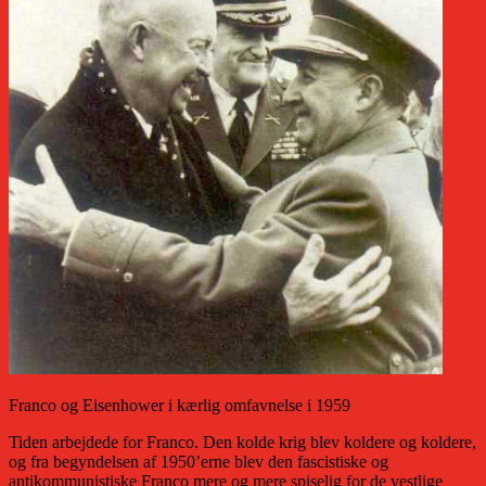
Franco og Eisenhower i kærlig omfavnelse i 1959
Tiden arbejdede for Franco. Den kolde krig blev koldere og koldere,
og fra begyndelsen af 1950’erne blev den fascistiske og
antikommunistiske Franco mere og mere spiselig for de vestlige