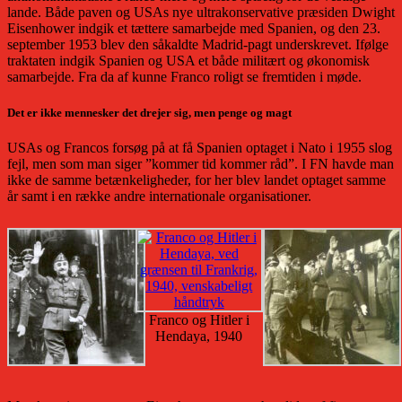
lande. Både paven og USAs nye ultrakonservative præsiden Dwight
Eisenhower indgik et tættere samarbejde med Spanien, og den 23.
september 1953 blev den såkaldte Madrid-pagt underskrevet. Ifølge
traktaten indgik Spanien og USA et både militært og økonomisk
samarbejde. Fra da af kunne Franco roligt se fremtiden i møde.
Det er ikke mennesker det drejer sig, men penge og magt
USAs og Francos forsøg på at få Spanien optaget i Nato i 1955 slog
fejl, men som man siger ”kommer tid kommer råd”. I FN havde man
ikke de samme betænkeligheder, for her blev landet optaget samme
år samt i en række andre internationale organisationer.
Franco og Hitler i
Hendaya, 1940