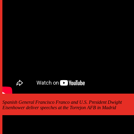
Spanish General Francisco Franco and U.S. President Dwight
Eisenhower deliver speeches at the Torrejon AFB in Madrid