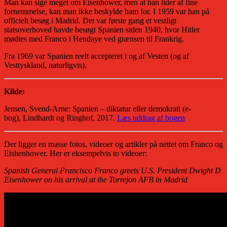
Man kan sige meget om Eisenhower, men at han lider af fine
fornemmelse, kan man ikke beskylde ham for. I 1959 var han på
officielt besøg i Madrid. Det var første gang et vestligt
statsoverhoved havde besøgt Spanien siden 1940, hvor Hitler
mødtes med Franco i Hendaye ved grænsen til Frankrig.
Fra 1969 var Spanien reelt accepteret i og af Vesten (og af
Vesttyskland, naturligvis).
Kilde:
Jensen, Svend-Arne: Spanien – diktatur eller demokrati (e-
bog), Lindhardt og Ringhof, 2017.
Læs uddrag af bogen
Der ligger en masse fotos, videoer og artikler på nettet om Franco og
Eishenhower. Her er eksempelvis to videoer:
Spanish General Francisco Franco greets U.S. President Dwight D
Eisenhower on his arrival at the Torrejon AFB in Madrid