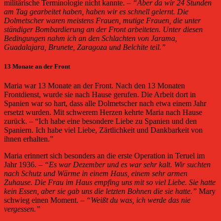
militärische Terminologie nicht kannte. –
“Aber da wir 24 Stunden
am Tag gearbeitet haben, haben wir es schnell gelernt. Die
Dolmetscher waren meistens Frauen, mutige Frauen, die unter
ständiger Bombardierung an der Front arbeiteten. Unter diesen
Bedingungen nahm ich an den Schlachten von Jarama,
Guadalajara, Brunete, Zaragoza und Belchite teil.”
13 Monate an der Front
Maria war 13 Monate an der Front. Nach den 13 Monaten
Frontdienst, wurde sie nach Hause gerufen. Die Arbeit dort in
Spanien war so hart, dass alle Dolmetscher nach etwa einem Jahr
ersetzt wurden. Mit schwerem Herzen kehrte Maria nach Hause
zurück. – “Ich habe eine besondere Liebe zu Spanien und den
Spaniern. Ich habe viel Liebe, Zärtlichkeit und Dankbarkeit von
ihnen erhalten.”
Maria erinnert sich besonders an die erste Operation in Teruel im
Jahr 1936. –
“Es war Dezember und es war sehr kalt. Wir suchten
nach Schutz und Wärme in einem Haus, einem sehr armen
Zuhause. Die Frau im Haus empfing uns mit so viel Liebe. Sie hatte
kein Essen, aber sie gab uns die letzten Bohnen die sie hatte.”
Mary
schwieg einen Moment. –
“Weißt du was, ich werde das nie
vergessen.”