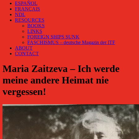
ESPAÑOL
FRANÇAIS
NDL
RESOURCES
BOOKS
LINKS
FOREIGN SHIPS SUNK
FASCHISMUS – deutsche Magazin der ITF
ABOUT
CONTACT
Maria Zaitzeva – Ich werde
meine andere Heimat nie
vergessen!