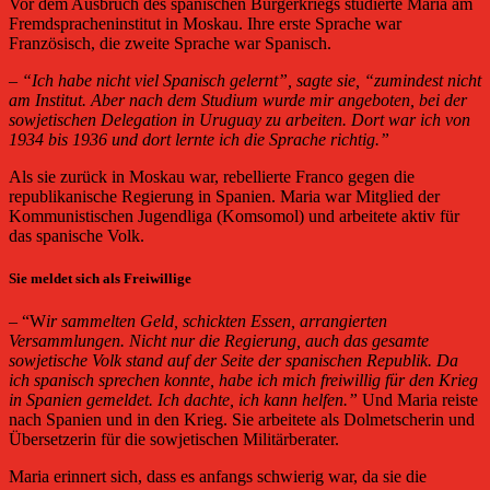
Vor dem Ausbruch des spanischen Bürgerkriegs studierte Maria am
Fremdspracheninstitut in Moskau. Ihre erste Sprache war
Französisch, die zweite Sprache war Spanisch.
–
“Ich habe nicht viel Spanisch gelernt”, sagte sie, “zumindest nicht
am Institut. Aber nach dem Studium wurde mir angeboten, bei der
sowjetischen Delegation in Uruguay zu arbeiten. Dort war ich von
1934 bis 1936 und dort lernte ich die Sprache richtig.”
Als sie zurück in Moskau war, rebellierte Franco gegen die
republikanische Regierung in Spanien. Maria war Mitglied der
Kommunistischen Jugendliga (Komsomol) und arbeitete aktiv für
das spanische Volk.
Sie meldet sich als Freiwillige
– “W
ir sammelten Geld, schickten Essen, arrangierten
Versammlungen. Nicht nur die Regierung, auch das gesamte
sowjetische Volk stand auf der Seite der spanischen Republik. Da
ich spanisch sprechen konnte, habe ich mich freiwillig für den Krieg
in Spanien gemeldet. Ich dachte, ich kann helfen.”
Und Maria reiste
nach Spanien und in den Krieg. Sie arbeitete als Dolmetscherin und
Übersetzerin für die sowjetischen Militärberater.
Maria erinnert sich, dass es anfangs schwierig war, da sie die