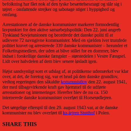
befolkning har fået nok af den tyske besættelsesmagt og slår sig i
tøjret – omfattende strejker og sabotage stiger i hyppighed og
omfang.
Arrestationen af de danske kommunister markerer formodentlig
lavpunktet for den aktive samarbejdspolitik: Den 22. juni angreb
Tyskland Sovjetunionen og beordrede det danske politi til at
udlevere 72 navngivne kommunister. Med en sjælden iver trumfede
politiet kravet og arresterede 339 danske kommunister – herunder et
Folketingsmedlem, der uden at blive stillet for en dommer, blev
indsat i forskellige danske fængsler – størstedelen i Vestre Fængsel.
Lidt over halvdelen af dem blev senere løsladt igen.
Højst sandsynligt som et udslag af, at politikerne udemærket var klar
over, at det, de foretog sig, var et brud på den danske grundlov,
vedtog regeringen den såkaldte
kommunistlov
den 22. august 1941,
der med tilbagevirkende kraft gav hjemmel til de udførte
arrestationer og interneringer. Herefter blev de nu ca. 150
internerede danske kommunister overført til Horserødlejren.
Det sørgelige efterspil til den 29. august 1943 var, at de danske
kommunister nu blev overført til
kz-lejren Stutthof
i Polen.
SHARE THIS