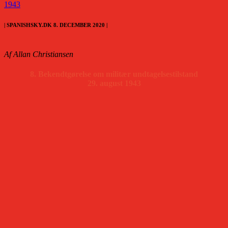
1943
| SPANISHSKY.DK 8. DECEMBER 2020 |
Af Allan Christiansen
8. Bekendtgørelse om militær undtagelsestilstand
29. august 1943