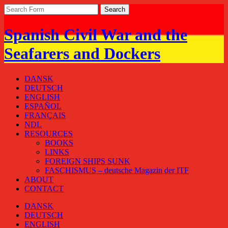
Spanish Civil War and the
Seafarers and Dockers
DANSK
DEUTSCH
ENGLISH
ESPAÑOL
FRANÇAIS
NDL
RESOURCES
BOOKS
LINKS
FOREIGN SHIPS SUNK
FASCHISMUS – deutsche Magazin der ITF
ABOUT
CONTACT
DANSK
DEUTSCH
ENGLISH