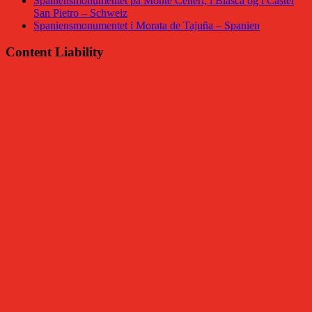
Spaniensmonumentet på Monte Ceneri, i Biasca og i Castel
San Pietro – Schweiz
Spaniensmonumentet i Morata de Tajuña – Spanien
Content Liability