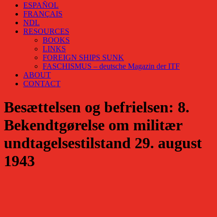
ESPAÑOL
FRANÇAIS
NDL
RESOURCES
BOOKS
LINKS
FOREIGN SHIPS SUNK
FASCHISMUS – deutsche Magazin der ITF
ABOUT
CONTACT
Besættelsen og befrielsen: 8.
Bekendtgørelse om militær
undtagelsestilstand 29. august
1943