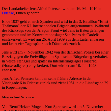
Der Landarbeiter Jens Alfred Petersen wird am 16. Mai 1910 in
Odense
, Fünen geboren.
Ende 1937 geht er nach Spanien und wird in das 3. Bataillon “Ernst
Thälmann” der XI. Internationalen Brigade aufgenommen. Während
des Rückzugs von der Aragon-Front wird Jens in Batea gefangen
genommen und im Konzentrationslager San Pedro de Cardeña
eingekerkert. Er wird am 26. April 1939 aus dem Lager entlassen
und kehrt vier Tage später nach Dänemark zurück.
Jens wird am 7. November 1942 von der dänischen Polizei bei einer
Razzia gegen die Freiwilligen im Spanischen Bürgerkrieg verhaftet,
in Vestre Fængsel und später im Internierungslager Horserød
(Horserødlejren) eingekerkert. Dort wird er am 10. Juli 1943
entlassen.
Jens Alfred Petersen kehrt an seine frühere Adresse in der
Vindegade 6 in Odense zurück und zieht 1951 in die Linnésgade 39
in Kopenhagen.
Mogens Kurt Sørensen
Von Beruf Heizer. Mogens Kurt Sørensen wird am 5. November