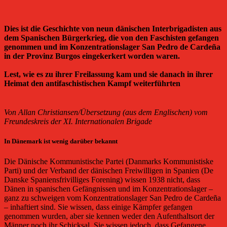
Dies ist die Geschichte von neun dänischen Interbrigadisten aus
dem Spanischen Bürgerkrieg, die von den Faschisten gefangen
genommen und im Konzentrationslager San Pedro de Cardeña
in der Provinz Burgos eingekerkert worden waren.
Lest, wie es zu ihrer Freilassung kam und sie danach in ihrer
Heimat den antifaschistischen Kampf weiterführten
Von Allan Christiansen/Übersetzung (aus dem Englischen) vom
Freundeskreis der XI. Internationalen Brigade
In Dänemark ist wenig darüber bekannt
Die Dänische Kommunistische Partei (Danmarks Kommunistiske
Parti) und der Verband der dänischen Freiwilligen in Spanien (De
Danske Spaniensfrivilliges Forening) wissen 1938 nicht, dass
Dänen in spanischen Gefängnissen und im Konzentrationslager –
ganz zu schweigen vom Konzentrationslager San Pedro de Cardeña
– inhaftiert sind. Sie wissen, dass einige Kämpfer gefangen
genommen wurden, aber sie kennen weder den Aufenthaltsort der
Männer noch ihr Schicksal. Sie wissen jedoch, dass Gefangene