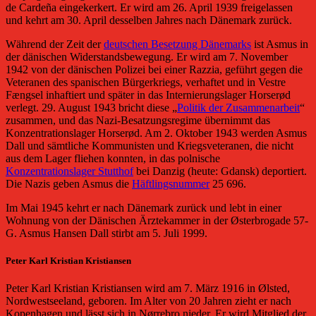
de Cardeña eingekerkert. Er wird am 26. April 1939 freigelassen
und kehrt am 30. April desselben Jahres nach Dänemark zurück.
Während der Zeit der
deutschen Besetzung Dänemarks
ist Asmus in
der dänischen Widerstandsbewegung. Er wird am 7. November
1942 von der dänischen Polizei bei einer Razzia, geführt gegen die
Veteranen des spanischen Bürgerkriegs, verhaftet und in Vestre
Fængsel inhaftiert und später in das Internierungslager Horserød
verlegt. 29. August 1943 bricht diese „
Politik der Zusammenarbeit
“
zusammen, und das Nazi-Besatzungsregime übernimmt das
Konzentrationslager Horserød. Am 2. Oktober 1943 werden Asmus
Dall und sämtliche Kommunisten und Kriegsveteranen, die nicht
aus dem Lager fliehen konnten, in das polnische
Konzentrationslager Stutthof
bei Danzig (heute: Gdansk) deportiert.
Die Nazis geben Asmus die
Häftlingsnummer
25 696.
Im Mai 1945 kehrt er nach Dänemark zurück und lebt in einer
Wohnung von der Dänischen Ärztekammer in der Østerbrogade 57-
G. Asmus Hansen Dall stirbt am 5. Juli 1999.
Peter Karl Kristian Kristiansen
Peter Karl Kristian Kristiansen wird am 7. März 1916 in Ølsted,
Nordwestseeland, geboren. Im Alter von 20 Jahren zieht er nach
Kopenhagen und lässt sich in Nørrebro nieder. Er wird Mitglied der