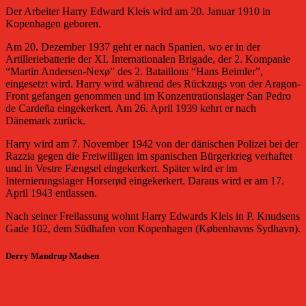
Der Arbeiter Harry Edward Kleis wird am 20. Januar 1910 in
Kopenhagen geboren.
Am 20. Dezember 1937 geht er nach Spanien, wo er in der
Artilleriebatterie der XI. Internationalen Brigade, der 2. Kompanie
“Martin Andersen-Nexø” des 2. Bataillons “Hans Beimler”,
eingesetzt wird. Harry wird während des Rückzugs von der Aragon-
Front gefangen genommen und im Konzentrationslager San Pedro
de Cardeña eingekerkert. Am 26. April 1939 kehrt er nach
Dänemark zurück.
Harry wird am 7. November 1942 von der dänischen Polizei bei der
Razzia gegen die Freiwilligen im spanischen Bürgerkrieg verhaftet
und in Vestre Fængsel eingekerkert. Später wird er im
Internierungslager Horserød eingekerkert. Daraus wird er am 17.
April 1943 entlassen.
Nach seiner Freilassung wohnt Harry Edwards Kleis in P. Knudsens
Gade 102, dem Südhafen von Kopenhagen (Københavns Sydhavn).
Derry Mandrup Madsen