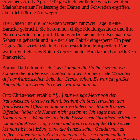
erreichen. Am 1. April 1939 geschieht endlich etwas; es werden
Maßnahmen zur Freilassung der Dänen und Schweden ergriffen,
aber nicht für die Norweger!
Die Dänen und die Schweden werden für zwei Tage in eine
Baracke gebracht. Sie bekommen einige Kleidungsstücke und ihre
Namen werden überprüft. Dann werden sie mit dem Bus nach San
Sebastian gebracht und in einer alten Fabrik eingesperrt. Ein paar
Tage später werden sie in die Grenzstadt Irun transportiert. Dort
warten Vertreter des Roten Kreuzes an der Brücke am Grenzfluß zu
Frankreich.
Asmus Dall erinnert sich,
“wir konnten die Freiheit sehen, wir
konnten die Straßensperre sehen und wir konnten viele Menschen
auf der französischen Seite der Grenze sehen. Es war ein großer
Augenblick im Leben. So etwas vergisst man nie.”
Otto Christensen erzählt:
“[…] nur wenige Meter von der
französischen Grenze entfernt, beginnt ein Streit zwischen den
französischen Offizieren und den Vertretern des Roten Kreuzes.
Offenbar haben die Namen nicht gestimmt. Ich sagte meinen
Kameraden: – Wenn sie uns in die Busse zurückbeordern, schleiche
ich um die Absperrung herum und dann raus auf die Brücke. Sie
können nicht schießen, ohne die französischen Gendarmen zu
treffen. Ich werde das Risiko eingehen. Aber sie haben endlich