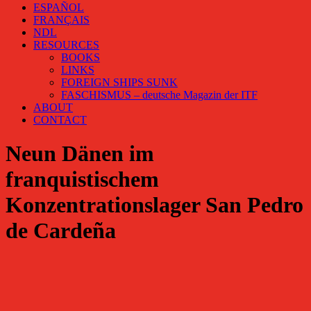
ESPAÑOL
FRANÇAIS
NDL
RESOURCES
BOOKS
LINKS
FOREIGN SHIPS SUNK
FASCHISMUS – deutsche Magazin der ITF
ABOUT
CONTACT
Neun Dänen im
franquistischem
Konzentrationslager San Pedro
de Cardeña