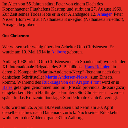
Im Alter von 55 Jahren stürzt Peter von einem Dach des
Kopenhagener Flughafens Kastrup und stirbt am 27. August 1969.
Zur Zeit seines Todes lebte er in der Ålandsgade 12,
Amager
. Peter
Nissen Blom wird auf Nathanaels Kirkegård (Nathanaels Friedhof),
Amager, begraben.
Otto Christensen
Wir wissen sehr wenig über den Arbeiter Otto Christensen. Er
wurde am 10. Mai 1914 in
Aalborg
geboren.
Anfang 1938 bricht Otto Christensen nach Spanien auf, wo er in der
XI. Internationale Brigade, des 2. Bataillons “
Hans Beimler
” in
deren 2. Kompanie “Martin-Andersen-Nexø” (benannt nach dem
dänischen Schriftsteller
Martin Andersen-Nexø
), zum Einsatz
kommt. Während des
Rückzugs von der Aragon-Front
wird er in
Batea
gefangen genommen und im (Prisión provincial de Zaragoza)
eingekerkert. Neun Häftlinge – darunter Otto Christensen – werden
später in das Konzentrationslager San Pedro de Cardeña verlegt.
Otto wird am 26. April 1939 entlassen und kehrt am 30. April
desselben Jahres nach Dänemark zurück. Nach seiner Rückkehr
wohnt er in der Valdemargade 31 in Aalborg.