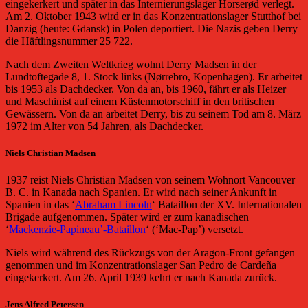
eingekerkert und später in das Internierungslager Horserød verlegt.
Am 2. Oktober 1943 wird er in das Konzentrationslager Stutthof bei
Danzig (heute: Gdansk) in Polen deportiert. Die Nazis geben Derry
die Häftlingsnummer 25 722.
Nach dem Zweiten Weltkrieg wohnt Derry Madsen in der
Lundtoftegade 8, 1. Stock links (Nørrebro, Kopenhagen). Er arbeitet
bis 1953 als Dachdecker. Von da an, bis 1960, fährt er als Heizer
und Maschinist auf einem Küstenmotorschiff in den britischen
Gewässern. Von da an arbeitet Derry, bis zu seinem Tod am 8. März
1972 im Alter von 54 Jahren, als Dachdecker.
Niels Christian Madsen
1937 reist Niels Christian Madsen von seinem Wohnort Vancouver
B. C. in Kanada nach Spanien. Er wird nach seiner Ankunft in
Spanien in das ‘
Abraham Lincoln
‘ Bataillon der XV. Internationalen
Brigade aufgenommen. Später wird er zum kanadischen
‘
Mackenzie-Papineau’-Bataillon
‘ (‘Mac-Pap’) versetzt.
Niels wird während des Rückzugs von der Aragon-Front gefangen
genommen und im Konzentrationslager San Pedro de Cardeña
eingekerkert. Am 26. April 1939 kehrt er nach Kanada zurück.
Jens Alfred Petersen