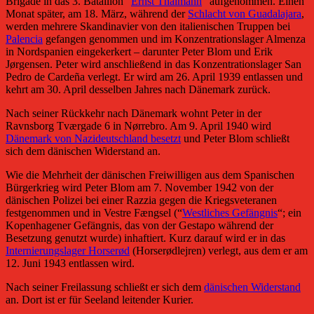
Brigade in das 3. Bataillon “
Ernst Thälmann
” aufgenommen. Einen
Monat später, am 18. März, während der
Schlacht von Guadalajara
,
werden mehrere Skandinavier von den italienischen Truppen bei
Palencia
gefangen genommen und im Konzentrationslager Almenza
in Nordspanien eingekerkert – darunter Peter Blom und Erik
Jørgensen. Peter wird anschließend in das Konzentrationslager San
Pedro de Cardeña verlegt. Er wird am 26. April 1939 entlassen und
kehrt am 30. April desselben Jahres nach Dänemark zurück.
Nach seiner Rückkehr nach Dänemark wohnt Peter in der
Ravnsborg Tværgade 6 in Nørrebro. Am 9. April 1940 wird
Dänemark von Nazideutschland besetzt
und Peter Blom schließt
sich dem dänischen Widerstand an.
Wie die Mehrheit der dänischen Freiwilligen aus dem Spanischen
Bürgerkrieg wird Peter Blom am 7. November 1942 von der
dänischen Polizei bei einer Razzia gegen die Kriegsveteranen
festgenommen und in Vestre Fængsel (“
Westliches Gefängnis
“; ein
Kopenhagener Gefängnis, das von der Gestapo während der
Besetzung genutzt wurde) inhaftiert. Kurz darauf wird er in das
Internierungslager Horserød
(Horserødlejren) verlegt, aus dem er am
12. Juni 1943 entlassen wird.
Nach seiner Freilassung schließt er sich dem
dänischen Widerstand
an. Dort ist er für Seeland leitender Kurier.