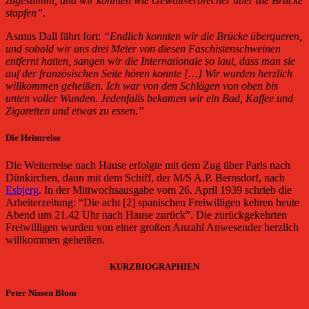
zugestimmt, und wir konnten wie Gewaltverbrecher über die Brücke
stapfen”.
Asmus Dall fährt fort:
“Endlich konnten wir die Brücke überqueren,
und sobald wir uns drei Meter von diesen Faschistenschweinen
entfernt hatten, sangen wir die Internationale so laut, dass man sie
auf der französischen Seite hören konnte […] Wir wurden herzlich
willkommen geheißen. Ich war von den Schlägen von oben bis
unten voller Wunden. Jedenfalls bekamen wir ein Bad, Kaffee und
Zigaretten und etwas zu essen.”
Die Heimreise
Die Weiterreise nach Hause erfolgte mit dem Zug über Paris nach
Dünkirchen, dann mit dem Schiff, der M/S A.P. Bernsdorf, nach
Esbjerg
. In der Mittwochsausgabe vom 26. April 1939 schrieb die
Arbeiterzeitung: “Die acht [2] spanischen Freiwilligen kehren heute
Abend um 21.42 Uhr nach Hause zurück”. Die zurückgekehrten
Freiwilligen wurden von einer großen Anzahl Anwesender herzlich
willkommen geheißen.
KURZBIOGRAPHIEN
Peter Nissen Blom