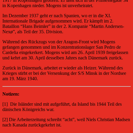
1917 in Kopenhagen geboren. Er lässt sich in der Prinsessegade 34
in Kopenhagen nieder. Mogens ist unverheiratet.
Im Dezember 1937 geht er nach Spanien, wo er in die XI.
Internationale Brigade aufgenommen wird. Er kämpft im 2.
Bataillon “Hans Beimler” in der 2. Kompanie “Martin Andersen-
Nexø”, als Teil der 35. Division.
Während des Rückzugs von der Aragon-Front wird Mogens
gefangen genommen und im Konzentrationslager San Pedro de
Cardeña eingekerkert. Mogens wird am 26. April 1939 freigelassen
und kehrt am 30. April desselben Jahres nach Dänemark zurück.
Zurück in Dänemark, arbeitet er wieder als Heizer. Während des
Krieges stirbt er bei der Versenkung der S/S Minsk in der Nordsee
am 19. März 1940.
Notizen:
[1]
Die Isländer sind mit aufgeführt, da Island bis 1944 Teil des
dänischen Königreichs war.
[2] Die Arbeiterzeitung schreibt “acht”, weil Niels Christian Madsen
nach Kanada zurückgekehrt ist.