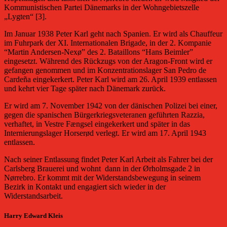
Kommunistischen Partei Dänemarks in der Wohngebietszelle
„Lygten“ [3].
Im Januar 1938 Peter Karl geht nach Spanien. Er wird als Chauffeur
im Fuhrpark der XI. Internationalen Brigade, in der 2. Kompanie
“Martin Andersen-Nexø” des 2. Bataillons “Hans Beimler”
eingesetzt. Während des Rückzugs von der Aragon-Front wird er
gefangen genommen und im Konzentrationslager San Pedro de
Cardeña eingekerkert. Peter Karl wird am 26. April 1939 entlassen
und kehrt vier Tage später nach Dänemark zurück.
Er wird am 7. November 1942 von der dänischen Polizei bei einer,
gegen die spanischen Bürgerkriegsveteranen geführten Razzia,
verhaftet, in Vestre Fængsel eingekerkert und später in das
Internierungslager Horserød verlegt. Er wird am 17. April 1943
entlassen.
Nach seiner Entlassung findet Peter Karl Arbeit als Fahrer bei der
Carlsberg Brauerei und wohnt
dann in der Ørholmsgade 2 in
Nørrebro. Er kommt mit der Widerstandsbewegung in seinem
Bezirk in Kontakt und engagiert sich wieder in der
Widerstandsarbeit.
Harry Edward Kleis