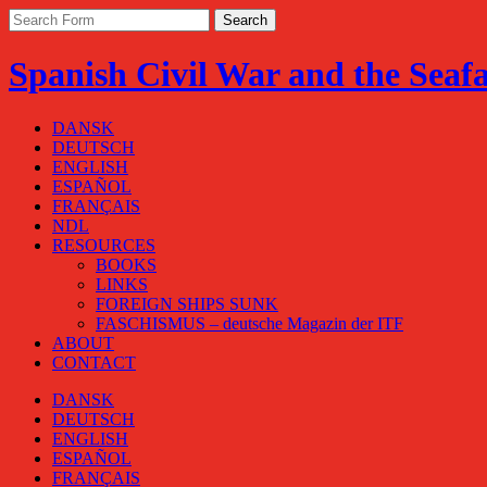
Spanish Civil War and the Seaf
DANSK
DEUTSCH
ENGLISH
ESPAÑOL
FRANÇAIS
NDL
RESOURCES
BOOKS
LINKS
FOREIGN SHIPS SUNK
FASCHISMUS – deutsche Magazin der ITF
ABOUT
CONTACT
DANSK
DEUTSCH
ENGLISH
ESPAÑOL
FRANÇAIS