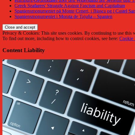
Hamburg-Gedenktafel über den Widerstand der Seeleute und Tr
Greek Seafarers' Struggle Against Fascism and Capitalism
Spaniensmonumentet på Monte Ceneri, i Biasca og i Castel San
Spaniensmonumentet i Morata de Tajuña – Spanien
Privacy & Cookies: This site uses cookies. By continuing to use this w
To find out more, including how to control cookies, see here:
Cookie 
Content Liability