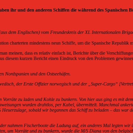
ben ihr und den anderen Schiffen die während des Spanischen Bürg
aus dem Englischen) vom Freundeskreis der XI. Internationalen Briga
on charterten mindestens neun Schiffe, um die Spanische Republik mit
man meinen, dass es relativ einfach ist, Berichte über die Verschiffu
ir aus diesem kurzen Bericht einen Eindruck von den Problemen gewinne
chen Nordspanien und den Ostseehäfen.
disch, der Erste Offizier norwegisch und der „Super-Cargo“ [Vertret
m Vorräte zu laden und Kohle zu bunkern. Von hier aus ging es mit 
 Anweisungen wurden drahtlos, per Kabel, übermittelt. Manchmal anker
0% Heuerzulage, sobald wir begannen das Schiff zu beladen – das war d
er nahmen Fischerboote die Ladung auf, ein anderes Mal legten wir i
tten, um Vorräte und zu bunkern, wurde die M/S Diana von den belgi