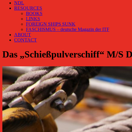
NDL
RESOURCES
BOOKS
LINKS
FOREIGN SHIPS SUNK
FASCHISMUS – deutsche Magazin der ITF
ABOUT
CONTACT
Das „Schießpulverschiff“ M/S D