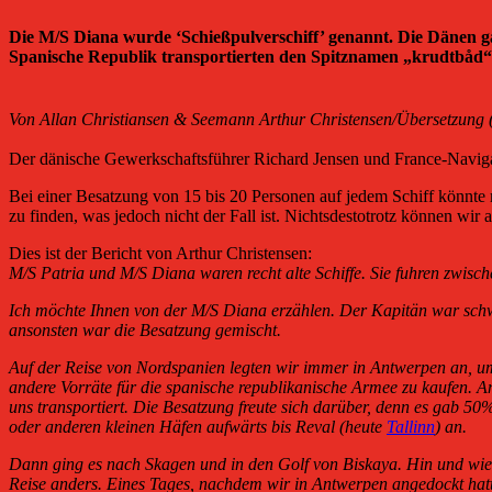
Die M/S Diana wurde ‘Schießpulverschiff’ genannt. Die Dänen ga
Spanische Republik transportierten den Spitznamen „krudtbåd“
Von Allan Christiansen & Seemann Arthur Christensen/
Übersetzung (
Der dänische Gewerkschaftsführer Richard Jensen und France-Navigati
Bei einer Besatzung von 15 bis 20 Personen auf jedem Schiff könnte 
zu finden, was jedoch nicht der Fall ist. Nichtsdestotrotz können w
Dies ist der Bericht von Arthur Christensen:
M/S Patria und M/S Diana waren recht alte Schiffe. Sie fuhren zwis
Ich möchte Ihnen von der M/S Diana erzählen. Der Kapitän war schwe
ansonsten war die Besatzung gemischt.
Auf der Reise von Nordspanien legten wir immer in Antwerpen an, u
andere Vorräte für die spanische republikanische Armee zu kaufen.
uns transportiert. Die Besatzung freute sich darüber, denn es gab 5
oder anderen kleinen Häfen aufwärts bis Reval (heute
Tallinn
) an.
Dann ging es nach Skagen und in den Golf von Biskaya. Hin und wied
Reise anders. Eines Tages, nachdem wir in Antwerpen angedockt ha