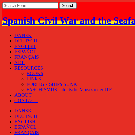
Spanish Civil War and the Seaf
DANSK
DEUTSCH
ENGLISH
ESPAÑOL
FRANÇAIS
NDL
RESOURCES
BOOKS
LINKS
FOREIGN SHIPS SUNK
FASCHISMUS – deutsche Magazin der ITF
ABOUT
CONTACT
DANSK
DEUTSCH
ENGLISH
ESPAÑOL
FRANÇAIS