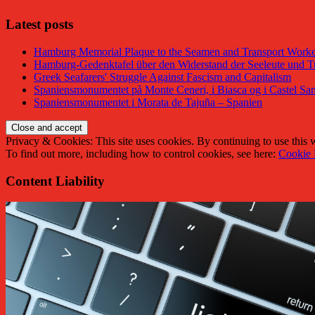
Latest posts
Hamburg Memorial Plaque to the Seamen and Transport Worker
Hamburg-Gedenktafel über den Widerstand der Seeleute und Tr
Greek Seafarers' Struggle Against Fascism and Capitalism
Spaniensmonumentet på Monte Ceneri, i Biasca og i Castel San
Spaniensmonumentet i Morata de Tajuña – Spanien
Privacy & Cookies: This site uses cookies. By continuing to use this w
To find out more, including how to control cookies, see here:
Cookie 
Content Liability