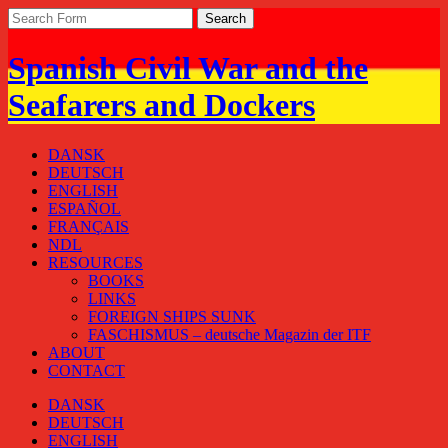
Spanish Civil War and the
Seafarers and Dockers
DANSK
DEUTSCH
ENGLISH
ESPAÑOL
FRANÇAIS
NDL
RESOURCES
BOOKS
LINKS
FOREIGN SHIPS SUNK
FASCHISMUS – deutsche Magazin der ITF
ABOUT
CONTACT
DANSK
DEUTSCH
ENGLISH