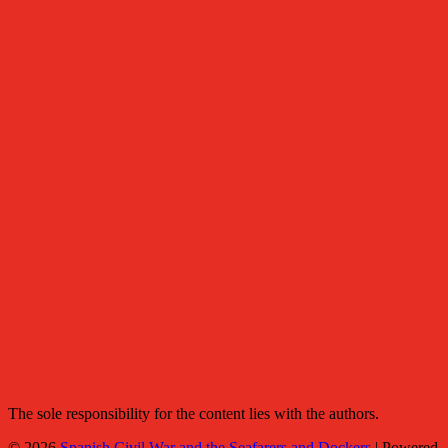
The sole responsibility for the content lies with the authors.
© 2026
Spanish Civil War and the Seafarers and Dockers
|
Powered