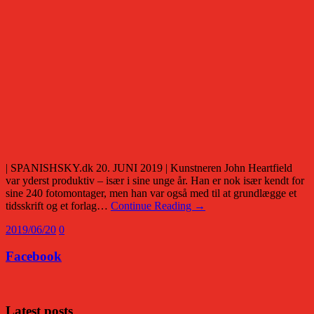
| SPANISHSKY.dk 20. JUNI 2019 | Kunstneren John Heartfield
var yderst produktiv – især i sine unge år. Han er nok især kendt for
sine 240 fotomontager, men han var også med til at grundlægge et
tidsskrift og et forlag…
Continue Reading →
2019/06/20
0
Facebook
Latest posts