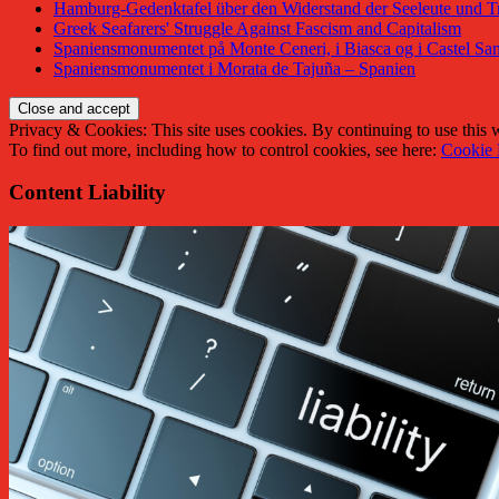
Hamburg-Gedenktafel über den Widerstand der Seeleute und Tr
Greek Seafarers' Struggle Against Fascism and Capitalism
Spaniensmonumentet på Monte Ceneri, i Biasca og i Castel San
Spaniensmonumentet i Morata de Tajuña – Spanien
Privacy & Cookies: This site uses cookies. By continuing to use this w
To find out more, including how to control cookies, see here:
Cookie 
Content Liability