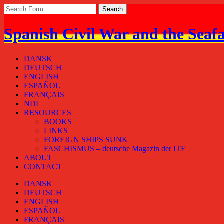
Spanish Civil War and the Seaf
DANSK
DEUTSCH
ENGLISH
ESPAÑOL
FRANÇAIS
NDL
RESOURCES
BOOKS
LINKS
FOREIGN SHIPS SUNK
FASCHISMUS – deutsche Magazin der ITF
ABOUT
CONTACT
DANSK
DEUTSCH
ENGLISH
ESPAÑOL
FRANÇAIS