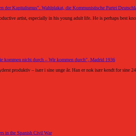
ive artist, especially in his young adult life. He is perhaps best kn
t produktiv – især i sine unge år. Han er nok især kendt for sine 240
s in the Spanish Civil War