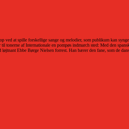
p ved at spille forskellige sange og melodier, som publikum kan synge
r til tonerne af Internationale en pompøs indmarch sted: Med den spans
d løjtnant Ebbe Børge Nielsen forrest. Han bærer den fane, som de dansk