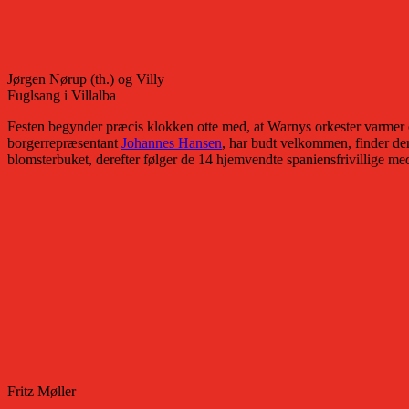
Jørgen Nørup (th.) og Villy
Fuglsang i Villalba
Festen begynder præcis klokken otte med, at Warnys orkester varmer o
borgerrepræsentant
Johannes Hansen
, har budt velkommen, finder de
blomsterbuket, derefter følger de 14 hjemvendte spaniensfrivillige me
Fritz Møller