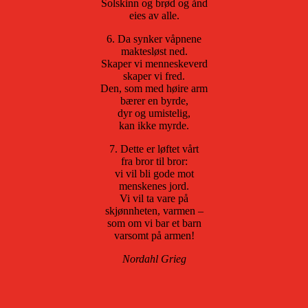
Solskinn og brød og ånd
eies av alle.
6. Da synker våpnene
maktesløst ned.
Skaper vi menneskeverd
skaper vi fred.
Den, som med høire arm
bærer en byrde,
dyr og umistelig,
kan ikke myrde.
7. Dette er løftet vårt
fra bror til bror:
vi vil bli gode mot
menskenes jord.
Vi vil ta vare på
skjønnheten, varmen –
som om vi bar et barn
varsomt på armen!
Nordahl Grieg