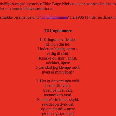
 frivilliges vegne, hvorefter Ebbe Bøge Nielsen under stormende jubel o
ler om fanens tilblivelseshistorie.
smukke og sigende digt ‘
Til Ungdommen
‘ fra 1936 [1], der på dansk m
Til Ungdommen
1. Kringsatt av fiender,
gå inn i din tid!
Under en blodig storm –
vi dig til strid!
Kanske du spør i angst,
udekket, åpen:
hvad skal jeg kjempe med,
hvad er mitt våpen?
2. Her er dit vern mot vold,
her er dit sverd:
troen på livet vårt,
menneskets verd.
For all vår fremtids skyld,
søk det og dyrk det,
dø om du må – men:
øk det og styrk det!