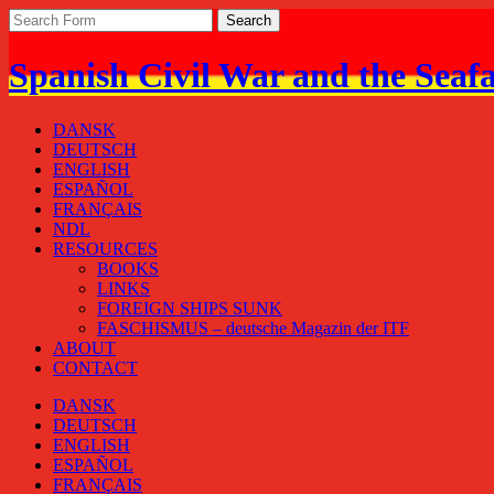
Spanish Civil War and the Seaf
DANSK
DEUTSCH
ENGLISH
ESPAÑOL
FRANÇAIS
NDL
RESOURCES
BOOKS
LINKS
FOREIGN SHIPS SUNK
FASCHISMUS – deutsche Magazin der ITF
ABOUT
CONTACT
DANSK
DEUTSCH
ENGLISH
ESPAÑOL
FRANÇAIS