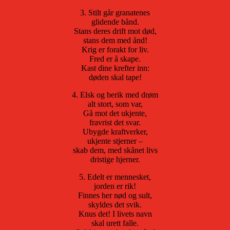
3. Stilt går granatenes
glidende bånd.
Stans deres drift mot død,
stans dem med ånd!
Krig er forakt for liv.
Fred er å skape.
Kast dine krefter inn:
døden skal tape!
4. Elsk og berik med drøm
alt stort, som var,
Gå mot det ukjente,
fravrist det svar.
Ubygde kraftverker,
ukjente stjerner –
skab dem, med skånet livs
dristige hjerner.
5. Edelt er mennesket,
jorden er rik!
Finnes her nød og sult,
skyldes det svik.
Knus det! I livets navn
skal urett falle.