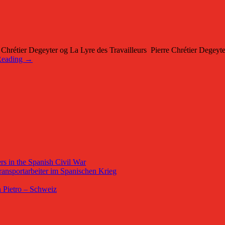
tier Degeyter og La Lyre des Travailleurs Pierre Chrétier Degeyter bl
Reading →
s in the Spanish Civil War
ansportarbeiter im Spanischen Krieg
 Pietro – Schweiz