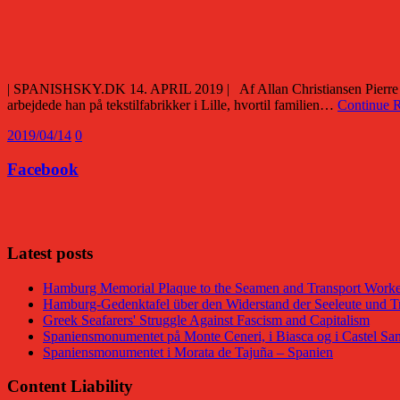
| SPANISHSKY.DK 14. APRIL 2019 | Af Allan Christiansen Pierre Chré
arbejdede han på tekstilfabrikker i Lille, hvortil familien…
Continue 
2019/04/14
0
Facebook
Facebook
Latest posts
Hamburg Memorial Plaque to the Seamen and Transport Worker
Hamburg-Gedenktafel über den Widerstand der Seeleute und Tr
Greek Seafarers' Struggle Against Fascism and Capitalism
Spaniensmonumentet på Monte Ceneri, i Biasca og i Castel San
Spaniensmonumentet i Morata de Tajuña – Spanien
Content Liability