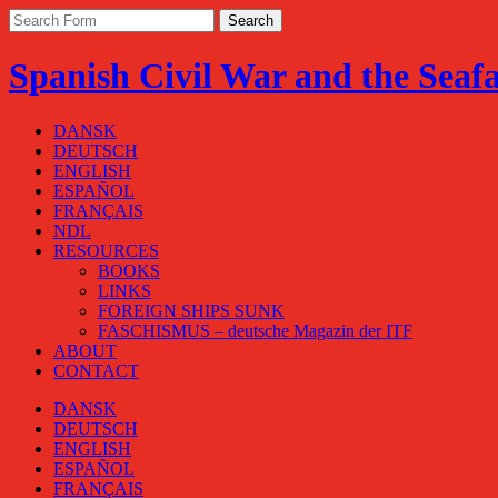
Spanish Civil War and the Seaf
DANSK
DEUTSCH
ENGLISH
ESPAÑOL
FRANÇAIS
NDL
RESOURCES
BOOKS
LINKS
FOREIGN SHIPS SUNK
FASCHISMUS – deutsche Magazin der ITF
ABOUT
CONTACT
DANSK
DEUTSCH
ENGLISH
ESPAÑOL
FRANÇAIS