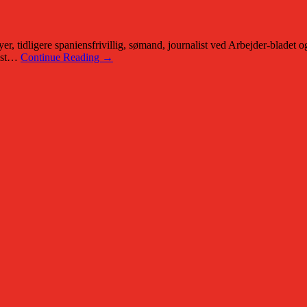
idligere spaniensfrivillig, sømand, journalist ved Arbejder-bladet o
dest…
Continue Reading →