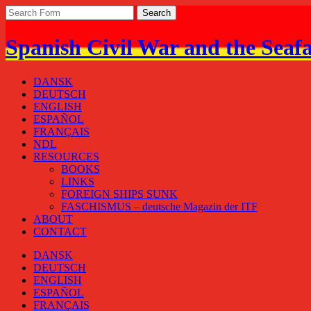
Spanish Civil War and the Seaf
DANSK
DEUTSCH
ENGLISH
ESPAÑOL
FRANÇAIS
NDL
RESOURCES
BOOKS
LINKS
FOREIGN SHIPS SUNK
FASCHISMUS – deutsche Magazin der ITF
ABOUT
CONTACT
DANSK
DEUTSCH
ENGLISH
ESPAÑOL
FRANÇAIS