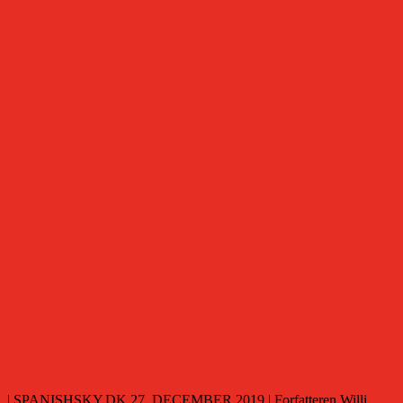
| SPANISHSKY.DK 27. DECEMBER 2019 | Forfatteren Willi