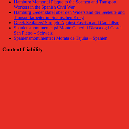
Hamburg Memorial Plaque to the Seamen and Transport
Workers in the Spanish Civil War
Hamburg-Gedenktafel über den Widerstand der Seeleute und
Transportarbeiter im Spanischen Krieg
Greek Seafarers' Struggle Against Fascism and Capitalism
Spaniensmonumentet på Monte Ceneri, i Biasca og i Castel
San Pietro – Schweiz
Spaniensmonumentet i Morata de Tajuña – Spanien
Content Liability